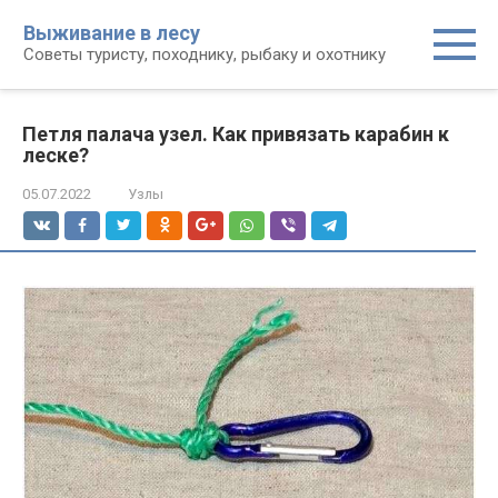
Перейти
Выживание в лесу
к
Советы туристу, походнику, рыбаку и охотнику
контенту
Петля палача узел. Как привязать карабин к
леске?
05.07.2022
Узлы