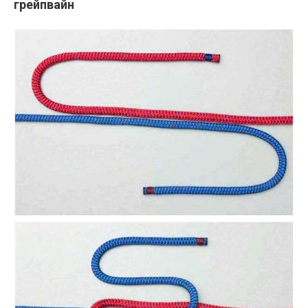
грейпвайн