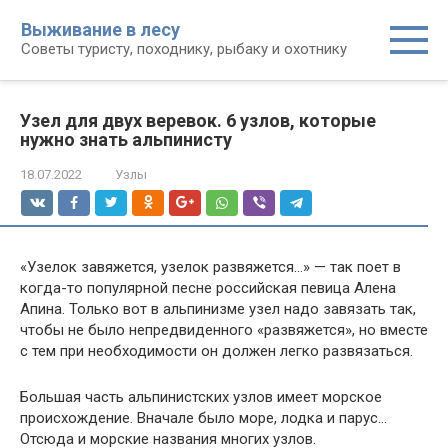
Перейти
Выживание в лесу
к
Советы туристу, походнику, рыбаку и охотнику
контенту
Узел для двух веревок. 6 узлов, которые
нужно знать альпинисту
18.07.2022
Узлы
«Узелок завяжется, узелок развяжется…» — так поет в
когда-то популярной песне российская певица Алена
Апина. Только вот в альпинизме узел надо завязать так,
чтобы не было непредвиденного «развяжется», но вместе
с тем при необходимости он должен легко развязаться.
Большая часть альпинистских узлов имеет морское
происхождение. Вначале было море, лодка и парус…
Отсюда и морские названия многих узлов.