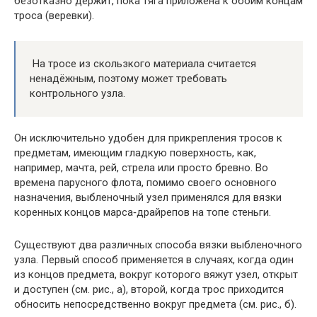
безотказно держит, пока тяга приложена к обоим концам
троса (веревки).
На тросе из скользкого материала считается
ненадёжным, поэтому может требовать
контрольного узла.
Он исключительно удобен для прикрепления тросов к
предметам, имеющим гладкую поверхность, как,
например, мачта, рей, стрела или просто бревно. Во
времена парусного флота, помимо своего основного
назначения, выбленочный узел применялся для вязки
коренных концов марса‑драйрепов на топе стеньги.
Существуют два различных способа вязки выбленочного
узла. Первый способ применяется в случаях, когда один
из концов предмета, вокруг которого вяжут узел, открыт
и доступен (см. рис., а), второй, когда трос приходится
обносить непосредственно вокруг предмета (см. рис., б).