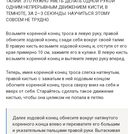
ТАЛИИ. ЭТО НУЖНО УМЕТЬ ДЕЛАТЬ ОДНОЙ РУКОЙ
ОДНИМ НЕПРЕРЫВНЫМ ДВИЖЕНИЕМ КИСТИ, В
ТЕМНОТЕ, ЗА 2—3 СЕКУНДЫ. НАУЧИТЬСЯ ЭТОМУ
СОВСЕМ НЕ ТРУДНО.
Возьмите коренной конец троса в левую руку, правой
обнесите ходовой конец сзади себя вокруг своей талии.
В правую кисть возьмите ходовой конец и, отступя от его
края примерно 10 см, зажмите его в кулаке. В левую кисть
возьмите коренной конец и вытяните левую руку вперед.
Теперь, имея коренной конец троса слегка натянутым,
правой кистью с зажатым в ней ходовым концом
обогните коренной конец троса сверху вниз на себя и
вверх от себя. Старайтесь сделать такое движение
кистью, чтобы она целиком не попала в петлю.
Далее ходовой конец обнесите вокруг натянутого
коренного конца влево и перехватите его большим
и указательным пальцами правой руки. Вытаскивая