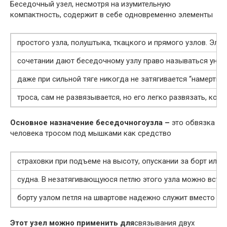
Беседочный узел, несмотря на изумительную
компактность, содержит в себе одновременно элементы
простого узла, полуштыка, ткацкого и прямого узлов. Эле
сочетании дают беседочному узлу право называться унив
даже при сильной тяге никогда не затягивается “намертво”
троса, сам не развязывается, но его легко развязать, ког
Основное назначение беседочногоузла –
это обвязка
человека тросом под мышками как средство
страховки при подъеме на высоту, опускании за борт или
судна. В незатягивающуюся петлю этого узла можно вста
борту узлом петля на швартове надежно служит вместо ог
Этот узел можно применить для
связывания двух