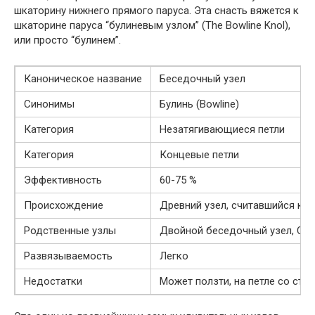
шкаторину нижнего прямого паруса. Эта снасть вяжется к
шкаторине паруса “булиневым узлом” (The Bowline Knol),
или просто “булинем”.
Каноническое название
Беседочный узел
Синонимы
Булинь (Bowline)
Категория
Незатягивающиеся петли
Категория
Концевые петли
Эффективность
60-75 %
Происхождение
Древний узел, считавшийся кор
Родственные узлы
Двойной беседочный узел, Ск
Развязываемость
Легко
Недостатки
Может ползти, на петле со сто